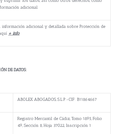
r y suprimir los datos, así como otros derechos, como
nformación adicional.
 información adicional y detallada sobre Protección de
aquí
+ info
ÓN DE DATOS:
ABOLEX ABOGADOS, S.L.P.-CIF: B11864667
Registro Mercantil de Cádiz, Tomo 1895, Folio
49, Sección 8, Hoja 37022, Inscripción 1