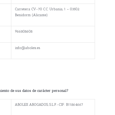
Carretera CV-70 C.C. Urbania, 1 – 03502
Benidorm (Alicante)
966808608
info@abolex.es
miento de sus datos de carácter personal?
ABOLEX ABOGADOS, S.L.P.-CIF: B11864667