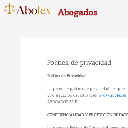
Ir
al
Abogados
contenido
Política de privacidad
Política de Privacidad
La presente política de privacidad se aplica
y/o usuarios del sitio web
www.abolex.es
ABOGADOS, S.L.P.
CONFIDENCIALIDAD Y PROTECCIÓN DE DAT
La presente Política de Privacidad tiene por