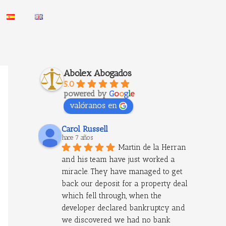
Abolex Abogados
5.0
powered by
G
o
o
g
l
e
valóranos en
Carol Russell
hace 7 años
Martin de la Herran 
and his team have just worked a 
miracle. They have managed to get 
back our deposit for a property deal 
which fell through, when the 
developer declared bankruptcy and 
we discovered we had no bank 