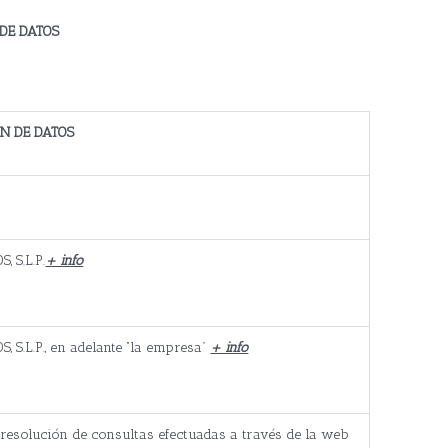
DE DATOS
N DE DATOS
 S.L.P.
+ info
S.L.P., en adelante “la empresa”
+ info
 resolución de consultas efectuadas a través de la web