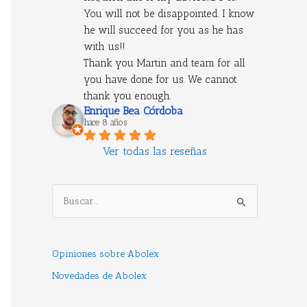
You will not be disappointed. I know 
he will succeed for you as he has 
with us!!
Thank you Martin and team for all 
you have done for us. We cannot 
thank you enough.
Enrique Bea Córdoba
hace 8 años
Ver todas las reseñas
B
u
s
Opiniones sobre Abolex
c
Novedades de Abolex
a
r