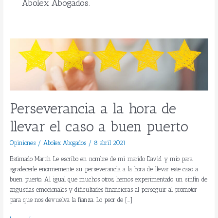
Abolex Abogados.
Perseverancia
a
la
hora
de
llevar
Perseverancia a la hora de
el
caso
llevar el caso a buen puerto
a
buen
Opiniones
/
Abolex Abogados
/
8 abril 2021
puerto
Estimado Martín Le escribo en nombre de mi marido David y mío para
agradecerle enormemente su perseverancia a la hora de llevar este caso a
buen puerto. Al igual que muchos otros, hemos experimentado un sinfín de
angustias emocionales y dificultades financieras al perseguir al promotor
para que nos devuelva la fianza. Lo peor de […]