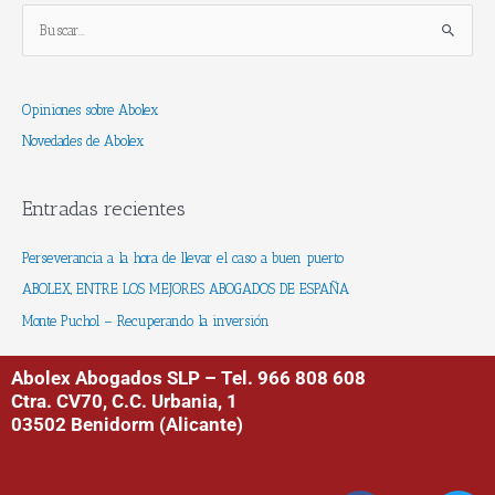
B
u
s
Opiniones sobre Abolex
c
Novedades de Abolex
a
r
p
Entradas recientes
o
r
Perseverancia a la hora de llevar el caso a buen puerto
:
ABOLEX, ENTRE LOS MEJORES ABOGADOS DE ESPAÑA
Monte Puchol – Recuperando la inversión
Abolex Abogados SLP – Tel. 966 808 608
Ctra. CV70, C.C. Urbania, 1
03502 Benidorm (Alicante)