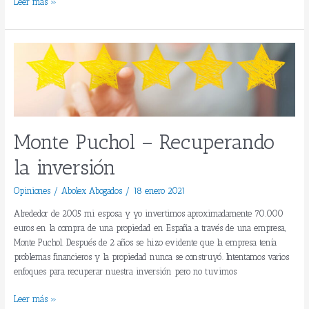
Leer más »
Monte
Puchol
–
Recuperando
la
inversión
Monte Puchol – Recuperando
la inversión
Opiniones
/
Abolex Abogados
/
18 enero 2021
Alrededor de 2005 mi esposa y yo invertimos aproximadamente 70.000
euros en la compra de una propiedad en España a través de una empresa,
Monte Puchol. Después de 2 años se hizo evidente que la empresa tenía
problemas financieros y la propiedad nunca se construyó. Intentamos varios
enfoques para recuperar nuestra inversión pero no tuvimos
Leer más »