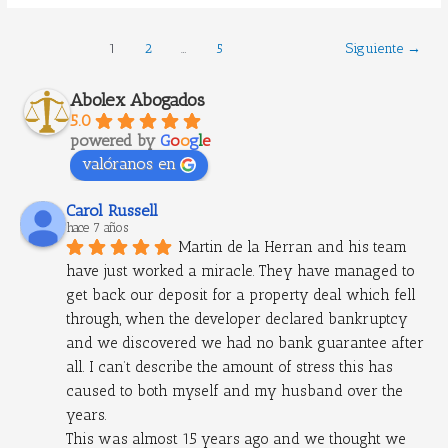
1
2
…
5
Siguiente
→
Abolex Abogados
5.0
powered by
G
o
o
g
l
e
valóranos en
Carol Russell
hace 7 años
Martin de la Herran and his team 
have just worked a miracle. They have managed to 
get back our deposit for a property deal which fell 
through, when the developer declared bankruptcy 
and we discovered we had no bank guarantee after 
all. I can’t describe the amount of stress this has 
caused to both myself and my husband over the 
years.
This was almost 15 years ago and we thought we 